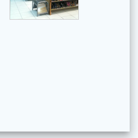
QP Arquitectos Consultores S.A. de
C.V. © 2026