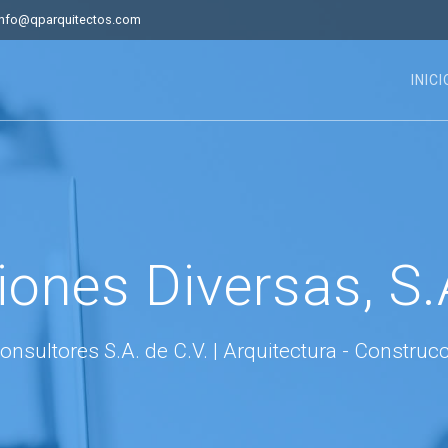
info@qparquitectos.com
INICI
iones Diversas, S.
nsultores S.A. de C.V. | Arquitectura - Construc