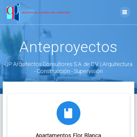
Skip
to
content
Anteproyectos
QP Arquitectos Consultores S.A. de C.V. | Arquitectura
- Construcción - Supervisión
Apartamentos Flor Blanca