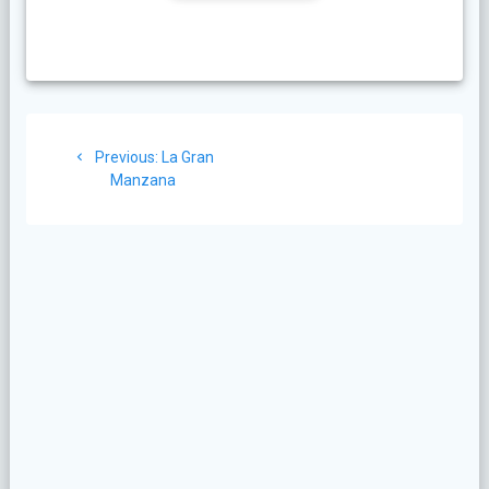
Post
Previous
Previous:
La Gran
navigation
post:
Manzana