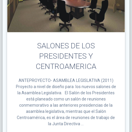
SALONES DE LOS
PRESIDENTES Y
CENTROAMERICA
ANTEPROYECTO- ASAMBLEA LEGISLATIVA (2011)
Proyecto a nivel de diseño para los nuevos salones de
la Asamblea Legislativa. El Salón de los Presidentes
está planeado como un salón de reuniones
conmemorativo a las anteriores presidencias de la
asamblea legislativa, mientras que el Salón
Centroamérica, es el área de reuniones de trabajo de
la Junta Directiva …