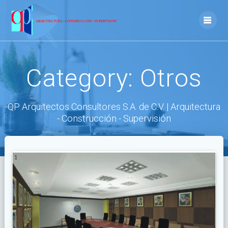
Skip
to
content
Category:
Otros
QP Arquitectos Consultores S.A. de C.V. | Arquitectura
- Construcción - Supervisión