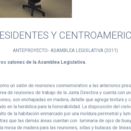
RESIDENTES Y CENTROAMERI
ANTEPROYECTO- ASAMBLEA LEGISLATIVA (2011)
vos salones de la Asamblea Legislativa.
omo un salón de reuniones conmemorativo a las anteriores presi
rea de reuniones de trabajo de la Junta Directiva y cuenta con 
lones, son enchapadas en madera, detalle que agrega textura y 
vado en la heráldica para la honorabilidad. La disposición del cie
s alto de la habitación enmarcado por una moldura perimetral y lum
entras que las demás áreas cuentan con luminaria de ojos de bue
a mesa de madera para las reuniones, sillas y butacas de líneas