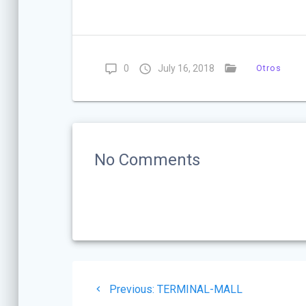
0
July 16, 2018
Otros
No Comments
Post
Previous
Previous:
TERMINAL-MALL
post: