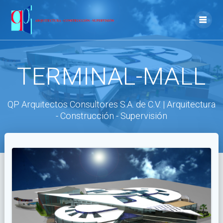
Skip
to
content
TERMINAL-MALL
QP Arquitectos Consultores S.A. de C.V. | Arquitectura
- Construcción - Supervisión