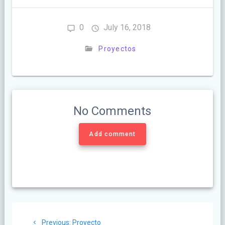
0
July 16, 2018
Proyectos
No Comments
Add comment
Post
Previous
Previous:
Proyecto