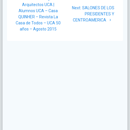
navigation
post:
Arquitectos UCA |
Next
Next:
SALONES DE LOS
Alumnos UCA – Casa
post:
PRESIDENTES Y
QUINHER – Revista La
CENTROAMERICA
Casa de Todos – UCA 50
años – Agosto 2015